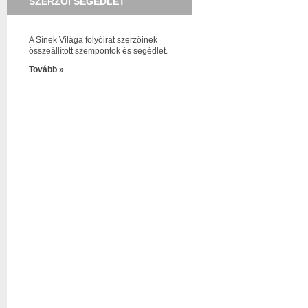
SZERZŐI SEGÉDLET
A Sínek Világa folyóirat szerzőinek
összeállított szempontok és segédlet.
Tovább »