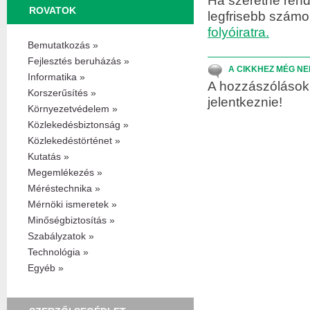
Ha szeretne rend
ROVATOK
legfrisebb szám
folyóiratra.
Bemutatkozás »
Fejlesztés beruházás »
A CIKKHEZ MÉG NE
Informatika »
A hozzászólások 
Korszerűsítés »
jelentkeznie!
Környezetvédelem »
Közlekedésbiztonság »
Közlekedéstörténet »
Kutatás »
Megemlékezés »
Méréstechnika »
Mérnöki ismeretek »
Minőségbiztosítás »
Szabályzatok »
Technológia »
Egyéb »