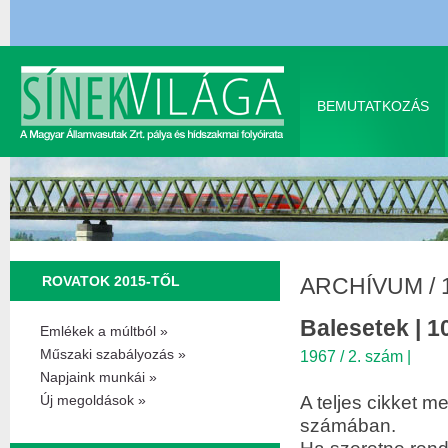
BEMUTATKOZÁS
ROVATOK 2015-TŐL
ARCHÍVUM
/
Balesetek | 10
Emlékek a múltból »
Műszaki szabályozás »
1967 / 2. szám
|
Napjaink munkái »
A teljes cikket me
Új megoldások »
számában.