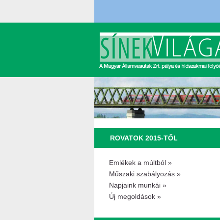
ROVATOK 2015-TŐL
Emlékek a múltból »
Műszaki szabályozás »
Napjaink munkái »
Új megoldások »