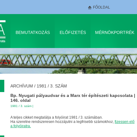
FŐOLDAL
BEMUTATKOZÁS
ELŐFIZETÉS
MÉRNÖKPORTRÉK
ARCHÍVUM
/
1981 / 3. SZÁM
Bp. Nyugati pályaudvar és a Marx tér építészeti kapcsolata |
146. oldal
1981 / 3. szám
|
A teljes cikket megtalálja a folyóirat 1981 / 3. számában.
Ha szeretne rendszeresen hozzájutni a legfrisebb számokhoz,
fizessen elő
a folyóiratra.