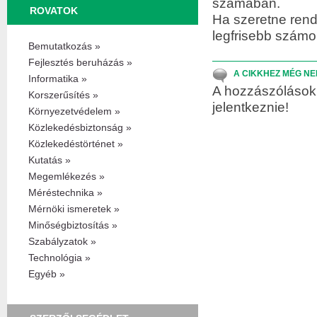
számában.
ROVATOK
Ha szeretne rend
legfrisebb szám
Bemutatkozás »
Fejlesztés beruházás »
A CIKKHEZ MÉG NE
Informatika »
A hozzászólások 
Korszerűsítés »
jelentkeznie!
Környezetvédelem »
Közlekedésbiztonság »
Közlekedéstörténet »
Kutatás »
Megemlékezés »
Méréstechnika »
Mérnöki ismeretek »
Minőségbiztosítás »
Szabályzatok »
Technológia »
Egyéb »