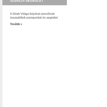
SZERZŐI SEGÉDLET
A Sínek Világa folyóirat szerzőinek
összeállított szempontok és segédlet.
Tovább »