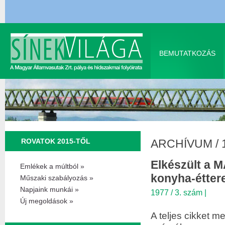
BEMUTATKOZÁS
ROVATOK 2015-TŐL
ARCHÍVUM
/
Elkészült a 
Emlékek a múltból »
konyha-éttere
Műszaki szabályozás »
Napjaink munkái »
1977 / 3. szám
|
Új megoldások »
A teljes cikket me