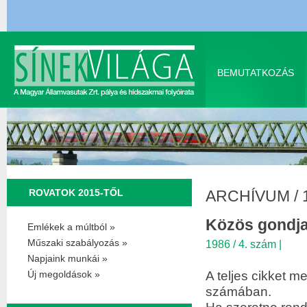
BEMUTATKOZÁS
ROVATOK 2015-TŐL
ARCHÍVUM
/
Közös gondjai
Emlékek a múltból »
Műszaki szabályozás »
1986 / 4. szám
|
Napjaink munkái »
A teljes cikket me
Új megoldások »
számában.