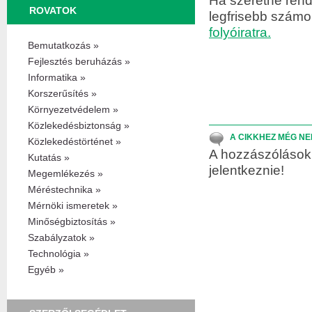
Ha szeretne rend
ROVATOK
legfrisebb szám
folyóiratra.
Bemutatkozás »
Fejlesztés beruházás »
Informatika »
Korszerűsítés »
Környezetvédelem »
Közlekedésbiztonság »
A CIKKHEZ MÉG NE
Közlekedéstörténet »
A hozzászólások 
Kutatás »
jelentkeznie!
Megemlékezés »
Méréstechnika »
Mérnöki ismeretek »
Minőségbiztosítás »
Szabályzatok »
Technológia »
Egyéb »