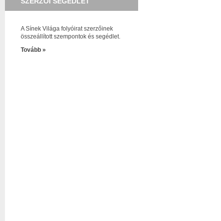
SZERZŐI SEGÉDLET
A Sínek Világa folyóirat szerzőinek
összeállított szempontok és segédlet.
Tovább »