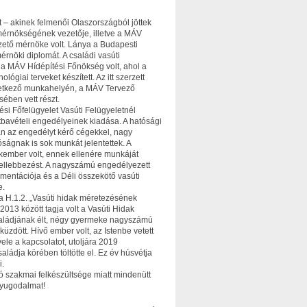
 – akinek felmenői Olaszországból jöttek
érnökségének vezetője, illetve a MÁV
ető mérnöke volt. Lánya a Budapesti
nöki diplomát. A családi vasúti
a MÁV Hídépítési Főnökség volt, ahol a
ógiai terveket készített. Az itt szerzett
következő munkahelyén, a MÁV Tervező
sében vett részt.
i Főfelügyelet Vasúti Felügyeletnél
latbavételi engedélyeinek kiadása. A hatósági
án az engedélyt kérő cégekkel, nagy
óságnak is sok munkát jelentettek. A
akember volt, ennek ellenére munkáját
fellebbezést. A nagyszámú engedélyezett
mentációja és a Déli összekötő vasúti
e.
 a H.1.2. „Vasúti hidak méretezésének
013 között tagja volt a Vasúti Hidak
saládjának élt, négy gyermeke nagyszámú
zdött. Hívő ember volt, az Istenbe vetett
 vele a kapcsolatot, utoljára 2019
ádja körében töltötte el. Ez év húsvétja
i.
ó szakmai felkészültsége miatt mindenütt
 nyugodalmat!