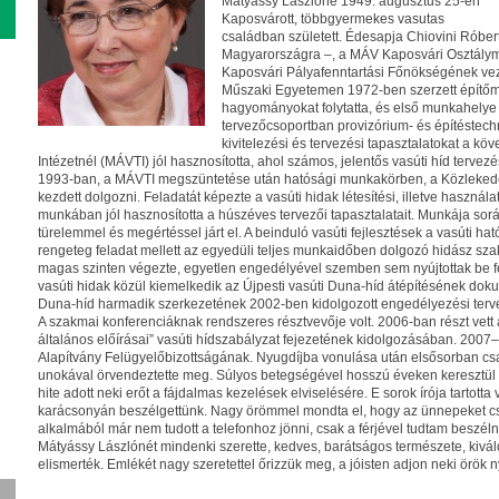
Mátyássy Lászlóné 1949. augusztus 25-én
Kaposvárott, többgyermekes vasutas
családban született. Édesapja Chiovini Róbert
Magyarországra –, a MÁV Kaposvári Osztálym
Kaposvári Pályafenntartási Főnökségének vez
Műszaki Egyetemen 1972-ben szerzett építőmér
hagyományokat folytatta, és első munkahelye 
tervezőcsoportban provizórium- és építéstechnol
kivitelezési és tervezési tapasztalatokat a 
Intézetnél (MÁVTI) jól hasznosította, ahol számos, jelentős vasúti híd tervezé
1993-ban, a MÁVTI megszüntetése után hatósági munkakörben, a Közlekedés
kezdett dolgozni. Feladatát képezte a vasúti hidak létesítési, illetve haszná
munkában jól hasznosította a húszéves tervezői tapasztalatait. Munkája sor
türelemmel és megértéssel járt el. A beinduló vasúti fejlesztések a vasúti hat
rengeteg feladat mellett az egyedüli teljes munkaidőben dolgozó hidász sz
magas szinten végezte, egyetlen engedélyével szemben sem nyújtottak be 
vasúti hidak közül kiemelkedik az Újpesti vasúti Duna-híd átépítésének doku
Duna-híd harmadik szerkezetének 2002-ben kidolgozott engedélyezési terv
A szakmai konferenciáknak rendszeres résztvevője volt. 2006-ban részt vett
általános előírásai” vasúti hídszabályzat fejezetének kidolgozásában. 2007–2
Alapítvány Felügyelőbizottságának. Nyugdíjba vonulása után elsősorban c
unokával örvendeztette meg. Súlyos betegségével hosszú éveken keresztül kü
hite adott neki erőt a fájdalmas kezelések elviselésére. E sorok írója tartotta
karácsonyán beszélgettünk. Nagy örömmel mondta el, hogy az ünnepeket csal
alkalmából már nem tudott a telefonhoz jönni, csak a férjével tudtam beszéln
Mátyássy Lászlónét mindenki szerette, kedves, barátságos természete, kivál
elismerték. Emlékét nagy szeretettel őrizzük meg, a jóisten adjon neki örök