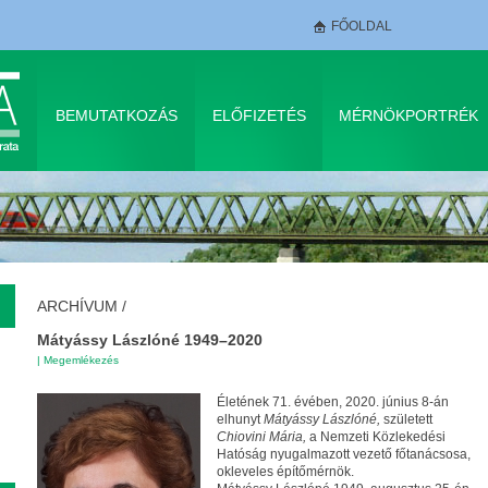
FŐOLDAL
BEMUTATKOZÁS
ELŐFIZETÉS
MÉRNÖKPORTRÉK
ARCHÍVUM
/
Mátyássy Lászlóné 1949–2020
|
Megemlékezés
Életének 71. évében, 2020. június 8-án
elhunyt
Mátyássy Lászlóné,
született
Chiovini Mária,
a Nemzeti Közlekedési
Hatóság nyugalmazott vezető főtanácsosa,
okleveles építőmérnök.