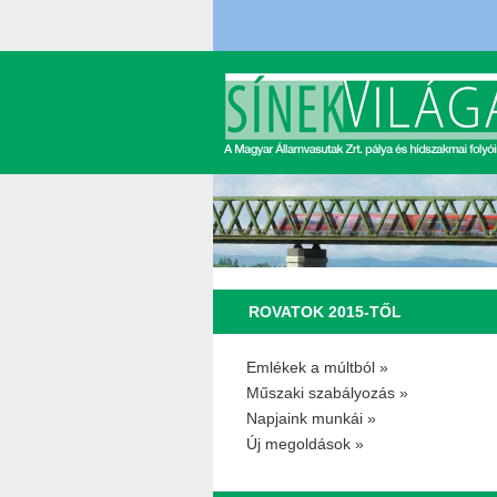
ROVATOK 2015-TŐL
Emlékek a múltból »
Műszaki szabályozás »
Napjaink munkái »
Új megoldások »