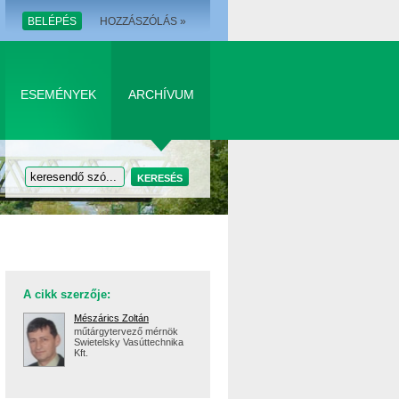
BELÉPÉS
HOZZÁSZÓLÁS »
ESEMÉNYEK
ARCHÍVUM
A cikk szerzője:
Mészárics Zoltán
műtárgytervező mérnök
Swietelsky Vasúttechnika
Kft.