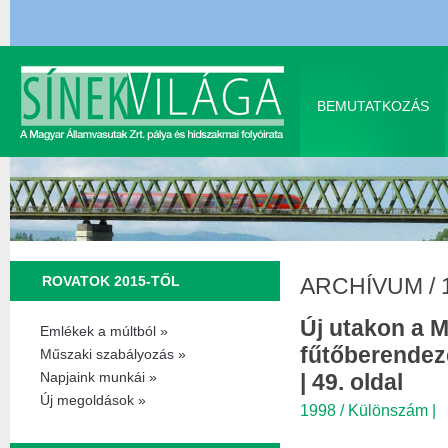
BEMUTATKOZÁS
ROVATOK 2015-TŐL
ARCHÍVUM
/
Új utakon a 
Emlékek a múltból »
fűtőberendez
Műszaki szabályozás »
Napjaink munkái »
| 49. oldal
Új megoldások »
1998 / Különszám
|