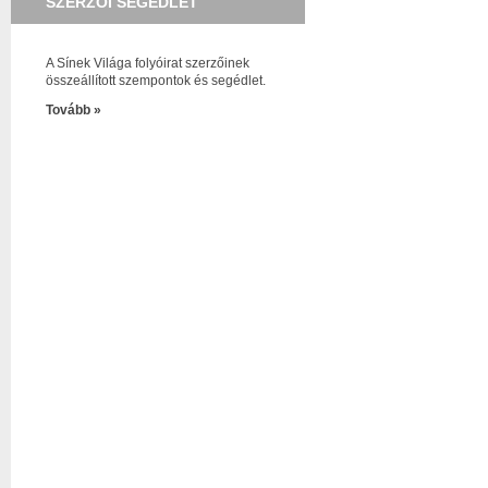
SZERZŐI SEGÉDLET
A Sínek Világa folyóirat szerzőinek
összeállított szempontok és segédlet.
Tovább »