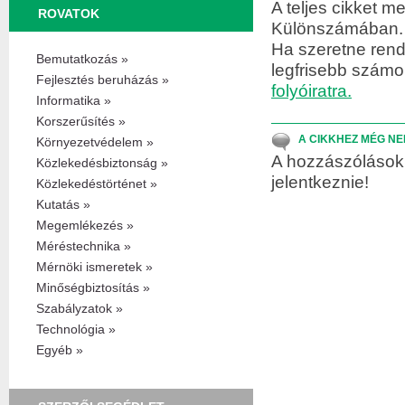
A teljes cikket me
ROVATOK
Különszámában.
Ha szeretne rend
Bemutatkozás »
legfrisebb szám
Fejlesztés beruházás »
folyóiratra.
Informatika »
Korszerűsítés »
A CIKKHEZ MÉG NE
Környezetvédelem »
A hozzászólások 
Közlekedésbiztonság »
jelentkeznie!
Közlekedéstörténet »
Kutatás »
Megemlékezés »
Méréstechnika »
Mérnöki ismeretek »
Minőségbiztosítás »
Szabályzatok »
Technológia »
Egyéb »