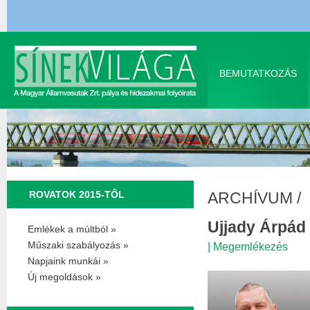
BEMUTATKOZÁS
ROVATOK 2015-TŐL
ARCHÍVUM
/
Ujjady Árpád
Emlékek a múltból »
Műszaki szabályozás »
|
Megemlékezés
Napjaink munkái »
Új megoldások »