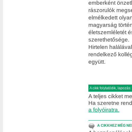
emberként önzetl
rászorulók megse
elmélkedett olyan
magyarság történ
életszemléletét 
szerethetősége.
Hirtelen haláláva
rendelkező kollég
együtt.
A cikk folytatódik, lapozás:
A teljes cikket me
Ha szeretne rend
a folyóiratra.
A CIKKHEZ MÉG NE