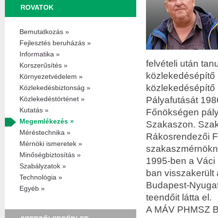
ROVATOK
Bemutatkozás »
Fejlesztés beruházás »
Informatika »
felvételi után t
Korszerűsítés »
közlekedésépítő 
Környezetvédelem »
közlekedésépítő 
Közlekedésbiztonság »
Pályafutását 198
Közlekedéstörténet »
Kutatás »
Főnökségen pály
Megemlékezés »
Szakaszon. Szakm
Méréstechnika »
Rákosrendezői Fő
Mérnöki ismeretek »
szakaszmérnökne
Minőségbiztosítás »
1995-ben a Váci
Szabályzatok »
ban visszakerült
Technológia »
Budapest-Nyugat
Egyéb »
teendőit látta el.
A MÁV PHMSZ Buda