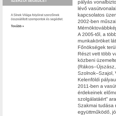
SZERZŐI SEGÉDLET
pályás vonalbizt
lévő vasútvonalak
kapcsolatos üzem
A Sínek Világa folyóirat szerzőinek
összeállított szempontok és segédlet.
2002-ben műszaki
Tovább »
Mérnöktovábbképz
A 2005-től, a töb
munkaköröket lát
Főnökségek terüle
Részt vett több v
közbeni üzemelt
(Rákos–Újszász, 
Szolnok–Szajol, 
Kelenföldi pálya
2011-ben a vasút
érdekeinek előmo
szolgálatáért” ar
Szakmai tudása m
együttműködő, jó