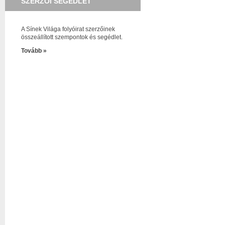
SZERZŐI SEGÉDLET
A Sínek Világa folyóirat szerzőinek
összeállított szempontok és segédlet.
Tovább »