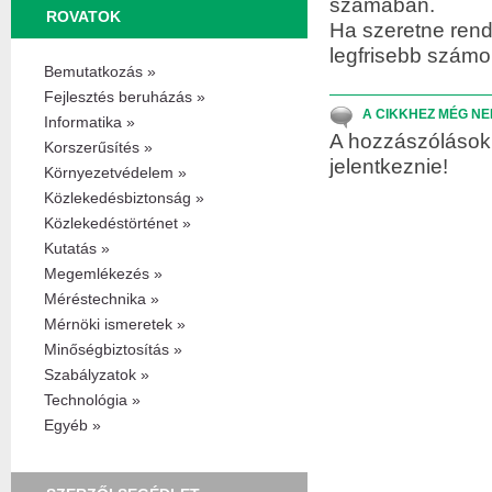
számában.
ROVATOK
Ha szeretne rend
legfrisebb szám
Bemutatkozás »
Fejlesztés beruházás »
A CIKKHEZ MÉG NE
Informatika »
A hozzászólások 
Korszerűsítés »
jelentkeznie!
Környezetvédelem »
Közlekedésbiztonság »
Közlekedéstörténet »
Kutatás »
Megemlékezés »
Méréstechnika »
Mérnöki ismeretek »
Minőségbiztosítás »
Szabályzatok »
Technológia »
Egyéb »