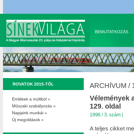
BEMUTATKOZÁS
ROVATOK 2015-TŐL
ARCHÍVUM
/
Vélemények a 
Emlékek a múltból »
129. oldal
Műszaki szabályozás »
Napjaink munkái »
1996 / 3. szám
|
Új megoldások »
A teljes cikket me