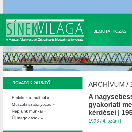
BEMUTATKOZÁS
ROVATOK 2015-TŐL
ARCHÍVUM
/
A nagysebess
Emlékek a múltból »
gyakorlati m
Műszaki szabályozás »
Napjaink munkái »
kérdései | 195
Új megoldások »
1993 / 4. szám
|