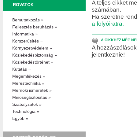
A teljes cikket me
ROVATOK
számában.
Ha szeretne rend
Bemutatkozás »
a folyóiratra.
Fejlesztés beruházás »
Informatika »
A CIKKHEZ MÉG NE
Korszerűsítés »
A hozzászólások 
Környezetvédelem »
jelentkeznie!
Közlekedésbiztonság »
Közlekedéstörténet »
Kutatás »
Megemlékezés »
Méréstechnika »
Mérnöki ismeretek »
Minőségbiztosítás »
Szabályzatok »
Technológia »
Egyéb »