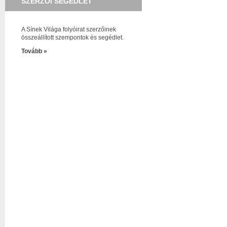
SZERZŐI SEGÉDLET
A Sínek Világa folyóirat szerzőinek
összeállított szempontok és segédlet.
Tovább »