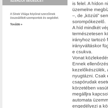
SZERZŐI SEGÉDLET
is felel. A hídon 
üzemelne megbíz
A Sínek Világa folyóirat szerzőinek
–, de „közúti” sem
összeállított szempontok és segédlet.
sorompókezelő.
Tovább »
A híd mindkét vé
természetesen kö
irányhoz tartozó 
irányváltáskor f
e csukva.
Vonat közlekedése
Ennek ellenőrzésé
kezelőkészülék, 
nyugtázni. Csak e
csapórudak eseté
körzetében vasút
megálljra kapcso
automata üzemmó
engedélyezi a köz