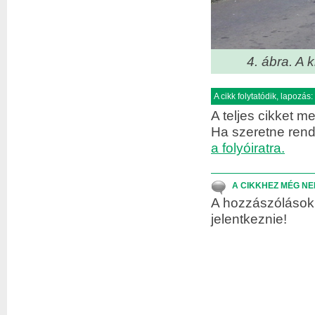
4. ábra. A 
A cikk folytatódik, lapozás:
A teljes cikket m
Ha szeretne rend
a folyóiratra.
A CIKKHEZ MÉG NE
A hozzászólások 
jelentkeznie!