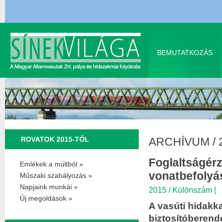
BEMUTATKOZÁS
ROVATOK 2015-TŐL
ARCHÍVUM
/
Foglaltságér
Emlékek a múltból »
vonatbefolyá
Műszaki szabályozás »
Napjaink munkái »
2015 / Különszám
|
Új megoldások »
A vasúti hidakkal
biztosítóberend