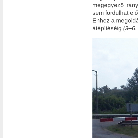
megegyező irányb
sem fordulhat el
Ehhez a megoldá
átépítéséig
(3–6.