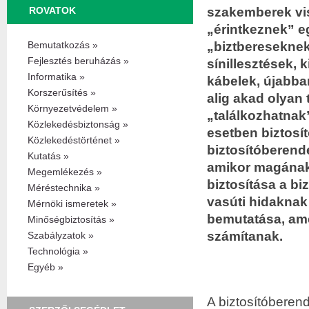
szakemberek vi
ROVATOK
„érintkeznek” e
„biztbereseknek
Bemutatkozás »
Fejlesztés beruházás »
sínillesztések, 
Informatika »
kábelek, újabban
Korszerűsítés »
alig akad olyan 
Környezetvédelem »
„találkozhatnak
Közlekedésbiztonság »
esetben biztosí
Közlekedéstörténet »
biztosítóberende
Kutatás »
amikor magának 
Megemlékezés »
biztosítása a bi
Méréstechnika »
vasúti hidaknak 
Mérnöki ismeretek »
bemutatása, am
Minőségbiztosítás »
számítanak.
Szabályzatok »
Technológia »
Egyéb »
A biztosítóberen