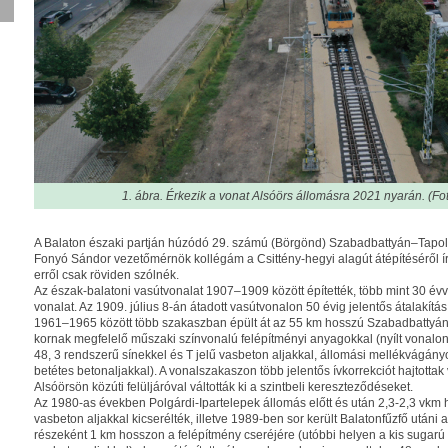
1. ábra. Érkezik a vonat Alsóörs állomásra 2021 nyarán. (Fo
A Balaton északi partján húzódó 29. számú (Börgönd) Szabadbattyán–Tapol
Fonyó Sándor vezetőmérnök kollégám a Csittény-hegyi alagút átépítéséről írt 
erről csak röviden szólnék.
Az észak-balatoni vasútvonalat 1907–1909 között építették, több mint 30 évve
vonalat. Az 1909. július 8-án átadott vasútvonalon 50 évig jelentős átalakítás,
1961–1965 között több szakaszban épült át az 55 km hosszú Szabadbattyán
kornak megfelelő műszaki színvonalú felépítményi anyagokkal (nyílt vonal
48, 3 rendszerű sínekkel és T jelű vasbeton aljakkal, állomási mellékvágán
betétes betonaljakkal). A vonalszakaszon több jelentős ívkorrekciót hajtottak
Alsóörsön közúti felüljáróval váltották ki a szintbeli kereszteződéseket.
Az 1980-as években Polgárdi-Ipartelepek állomás előtt és után 2,3-2,3 vkm 
vasbeton aljakkal kicserélték, illetve 1989-ben sor került Balatonfűzfő utáni
részeként 1 km hosszon a felépítmény cseréjére (utóbbi helyen a kis sugarú