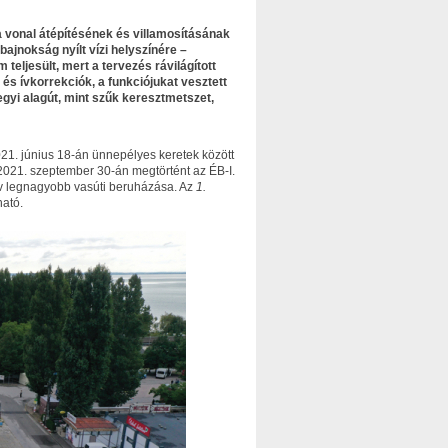
 vonal átépítésének és villamosításának
ajnokság nyílt vízi helyszínére –
teljesült, mert a tervezés rávilágított
és ívkorrekciók, a funkciójukat vesztett
egyi alagút, mint szűk keresztmetszet,
021. június 18-án ünnepélyes keretek között
 2021. szeptember 30-án megtörtént az ÉB-I.
 év legnagyobb vasúti beruházása. Az
1.
ható.