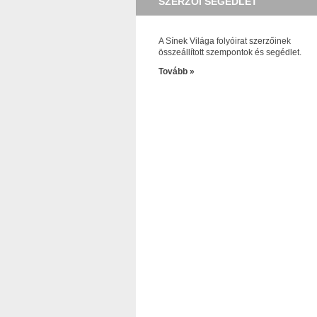
SZERZŐI SEGÉDLET
A Sínek Világa folyóirat szerzőinek
összeállított szempontok és segédlet.
Tovább »