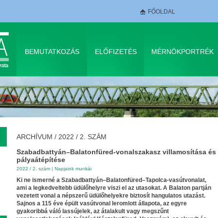
FŐOLDAL
BEMUTATKOZÁS
ELŐFIZETÉS
MÉRNÖKPORTRÉK
ARCHÍVUM
/
2022 / 2. SZÁM
Szabadbattyán–Balaton­füred-vonalszakasz villamosítása és
pályaátépítése
2022 / 2. szám
|
Napjaink munkái
Ki ne ismerné a Szabadbattyán–Balatonfüred–Tapolca-vasútvonalat,
ami a legkedveltebb üdülőhelyre viszi el az utasokat. A Balaton partján
vezetett vonal a népszerű üdülőhelyekre biztosít hangulatos utazást.
Sajnos a 115 éve épült vasútvonal leromlott állapota, az egyre
gyakoribbá váló lassújelek, az átalakult vagy megszűnt