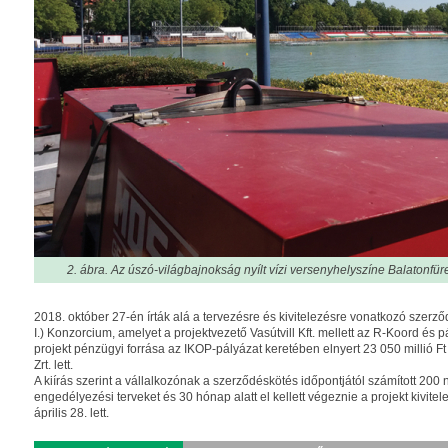
2. ábra. Az úszó-világ­bajnokság nyílt vízi versenyhelyszíne Balatonfü
2018. október 27-én írták alá a tervezésre és kivitelezésre vonatkozó szerző
I.) Konzorcium, amelyet a projektvezető Vasútvill Kft. mellett az R-Koord és pá
projekt pénzügyi forrása az IKOP-pályázat keretében elnyert 23 050 millió 
Zrt. lett.
A kiírás szerint a vállalkozónak a szerződéskötés időpontjától számított 200 n
engedélyezési terveket és 30 hónap alatt el kellett végeznie a projekt kivite
április 28. lett.