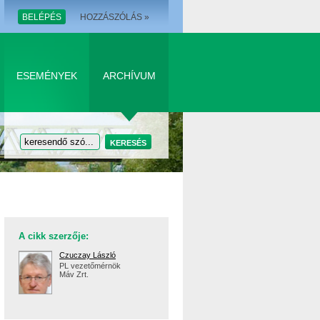
BELÉPÉS
HOZZÁSZÓLÁS »
ESEMÉNYEK
ARCHÍVUM
A cikk szerzője:
Czuczay László
PL vezetőmérnök
Máv Zrt.