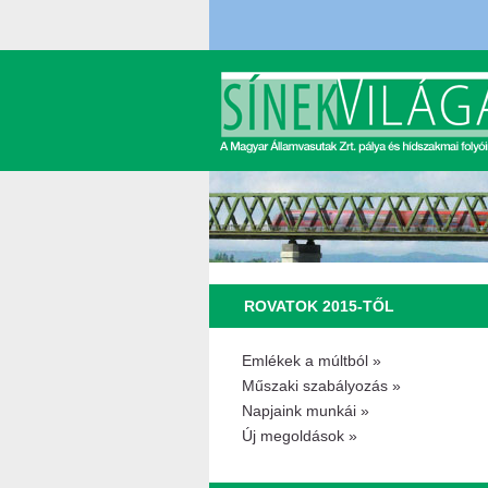
ROVATOK 2015-TŐL
Emlékek a múltból »
Műszaki szabályozás »
Napjaink munkái »
Új megoldások »