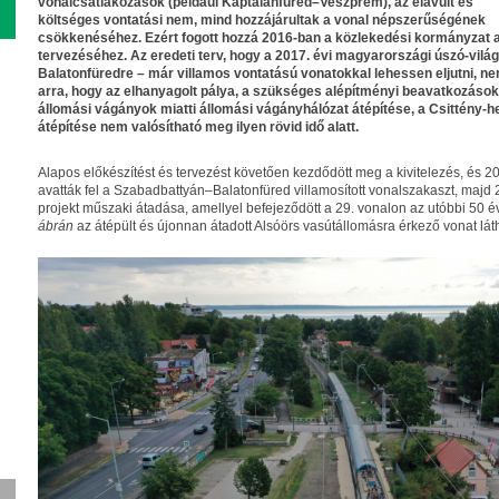
vonalcsatlakozások (például Káptalanfüred–Veszprém), az elavult és
költséges vontatási nem, mind hozzájárultak a vonal népszerűségének
csökkenéséhez. Ezért fogott hozzá 2016-ban a közlekedési kormányzat a
tervezéséhez. Az eredeti terv, hogy a 2017. évi magyarországi úszó-világb
Balatonfüredre – már villamos vontatású vonatokkal lehessen eljutni, nem 
arra, hogy az elhanyagolt pálya, a szükséges alépítményi beavatkozások 
állomási vágányok miatti állomási vágányhálózat átépítése, a Csittény-h
átépítése nem valósítható meg ilyen rövid idő alatt.
Alapos előkészítést és tervezést követően kezdődött meg a kivitelezés, és 2
avatták fel a Szabadbattyán–Balatonfüred villamosított vonalszakaszt, majd
projekt műszaki átadása, amellyel befejeződött a 29. vonalon az utóbbi 50
ábrán
az átépült és újonnan átadott Alsóörs vasútállomásra érkező vonat lát