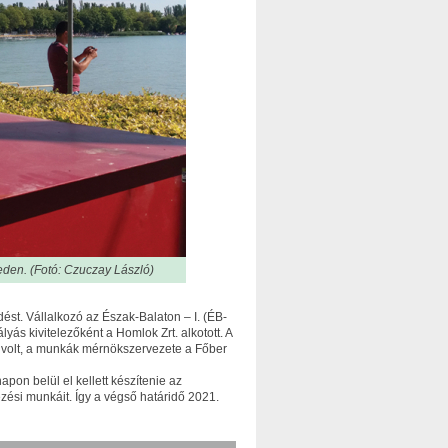
reden. (Fotó: Czuczay László)
dést. Vállalkozó az Észak-Balaton – I. (ÉB-
lyás kivitelezőként a Homlok Zrt. alkotott. A
Ft volt, a munkák mérnökszervezete a Főber
apon belül el kellett készítenie az
lezési munkáit. Így a végső határidő 2021.