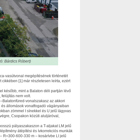
tó: Bárdics Róbert)
ca-vasútvonal megépítésének történetét
cikkében [1] már részletesen leírta, ezért
l később, mint a Balaton déli partján lévő
 felújítás nem volt.
–Balatonfüred-vonalszakasz az akkori
on és állomások vonatfogadó vágányaiban
yokban zömmel I sínekkel és U jelű lágyvas
 végre, Csopakon közúti aluljáróval,
hosszú pályaszakaszon a T-aljakat LM jelű
 alépítmény átépítési és ívkorrekciós munkák
 – R=300-600-330 m – kosárívbe LI jelű