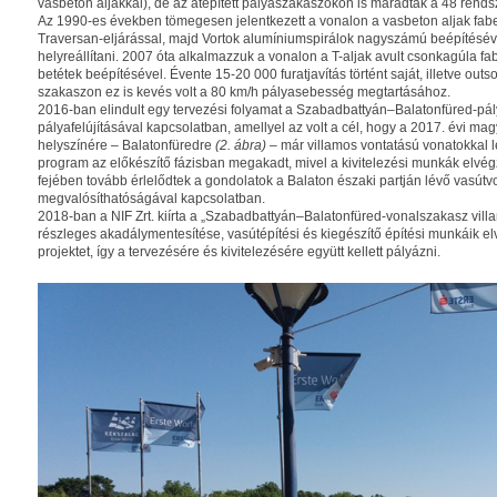
vasbeton aljakkal), de az átépített pályaszakaszokon is maradtak a 48 rends
Az 1990-es években tömegesen jelentkezett a vonalon a vasbeton aljak fabe
Traversan-eljárással, majd Vortok alumíniumspirálok nagyszámú beépítésével
helyreállítani. 2007 óta alkalmazzuk a vonalon a T-aljak avult csonkagúla f
betétek beépítésével. Évente 15-20 000 furatjaví­tás történt saját, illetve out
szakaszon ez is kevés volt a 80 km/h pályasebesség megtartásához.
2016-ban elindult egy tervezési folyamat a Szabadbattyán–Balatonfüred-pál
pályafelújításával kapcsolatban, amellyel az volt a cél, hogy a 2017. évi mag
helyszínére – Balatonfüredre
(2. ábra)
– már villamos vontatású vonatokkal l
program az előkészítő fázisban megakadt, mivel a kivitelezési munkák elvég
fejében tovább érlelődtek a gondolatok a Balaton északi partján lévő vasútv
megvalósíthatóságával kapcsolatban.
2018-ban a NIF Zrt. kiírta a „Szabadbattyán–Balatonfüred-vonalszakasz vill
részleges akadálymentesítése, vasútépítési és kiegészítő építési munkáik el
projektet, így a tervezésére és kivitelezésére együtt kellett pályázni.