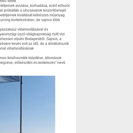
zerű sínek.
tétjeinek avulása, korhadása, ezért először
 próbálták a síncsavarok leszorítóerejét
abetétjeinek kiváltását kétrészes műanyag
sourcing kivitelezésben, de sajnos több
yaszakasz villamosításával és
yarországi úszó-világbajnokság nyílt vízi
ehessen eljutni Budapestről. Sajnos, a
zésére kevés volt az idő, de a döntéshozók
onal villamosításának
amos felsővezeték kiépítése, állomások
végzése, előkészítés és kivitelezés” nevű