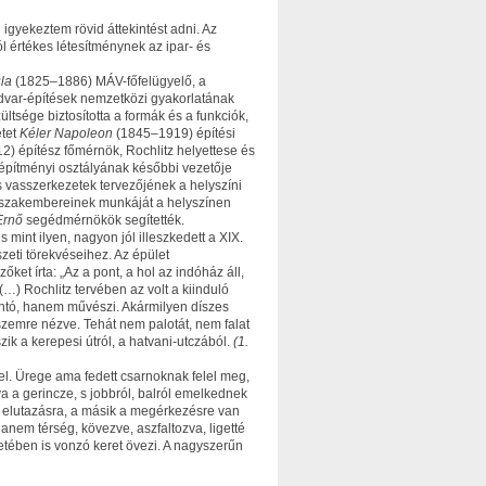
igyekeztem rövid áttekintést adni. Az
 értékes létesítménynek az ipar- és
la
(1825–1886) MÁV-főfelügyelő, a
audvar-építések nemzetközi gyakorlatának
ltsége biztosította a formák és a funkciók,
etet
Kéler Napoleon
(1845–1919) építési
) építész főmérnök, Rochlitz helyettese és
pítményi osztályának ké­sőbbi vezetője
 vasszerkezetek tervezőjének a helyszíni
ő szakembereinek munkáját a helyszínen
Ernő
segédmérnökök segítették.
mint ilyen, nagyon jól illeszkedett a XIX.
eti törekvéseihez. Az épület
et írta: „Az a pont, a hol az indóház áll,
(…) Rochlitz tervében az volt a kiinduló
ántó, hanem művészi. Akármilyen díszes
szemre nézve. Tehát nem palotát, nem falat
ik a kerepesi útról, a hatvani-utczából.
(1.
l. Ürege ama fedett csarnoknak felel meg,
va a gerincze, s jobbról, balról emelkednek
az elutazásra, a másik a megérkezésre van
hanem térség, kövezve, aszfaltozva, ligetté
ezetében is vonzó keret övezi. A nagyszerűn