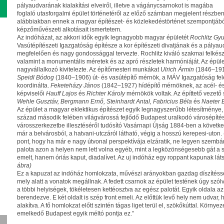
pályaudvarának kialakítási elveiről, illetve a vágánycsarnokot is magába
foglaló utasforgalmi épület történetéről az előző számban megjelent részben 
alábbiakban ennek a magyar építészet- és közlekedéstörténet szempontjából
képzőművészeti alkotásait ismertetem.
Az indóházat, az akkori idők egyik leg­nagyobb magyar épületét
Rochlitz Gyu
Vasútépítészeti Igazgatóság építésze a kor építészeti divatjának és a pály
megfelelően és nagy gondossággal tervezte. Rochlitz kiváló szakmai felkészü
valamint a monumentális méretek és az apró részletek harmóniáját. Az épül
nagyvállalkozó kivitelezte. Az építőmesteri munkákat
Ulrich Ármin
(1846–1912
Speidl Bódog
(1840–1906) út- és vasútépítő mérnök, a MÁV Igazgatóság felé
koordinálta.
Feketeházy János
(1842–1927) hídépítő mérnöknek, az acél- és
képviselői
Hauff Lajos
és
Richter Károly
mérnökök voltak. Az építtető vezet
Wehle Gusztáv, Bergmann Ernő, Steinhardt Antal, Fabricius Béla
és
Naeter 
Az épület a magyar eklektikus építészet egyik legnagyszerűbb létesítménye, s 
század második felében világvárossá fejlődő Budapest uralkodó városépítész
városszerkezetbe illesztéséről tudósító Vasárnapi Újság 1884-ben a következők
már a belvárosból, a hatvani-utczáról látható, végig a hosszú kerepesi-uton. 
pont, hogy ha már e nagy útvonal perspektívája elzáratik, ne legyen szemb
palota azon a helyen nem lett volna egyéb, mint a legközönségesebb gát a 
emelt, hanem óriás kaput, diadalívet. Az uj indóház egy roppant kapunak látsz
ábra)
Ez a kapuzat az indóház homlokzata, művészi arányokban gazdag díszítésse
mely alatt a vonatok megállnak. A fedett csarnok az épület testének úgy szól
a többi helyiségek, tökéletesen kettéosztva az egész palotát. Egyik oldala 
berendezve. E két oldalt is szép front emeli. Az előttük levő hely nem udvar, 
alakítva. A fő homlokzat előtt szintén tágas liget terül el, szökőkúttal. Körny
emelkedő Budapest egyik méltó pontja ez.”