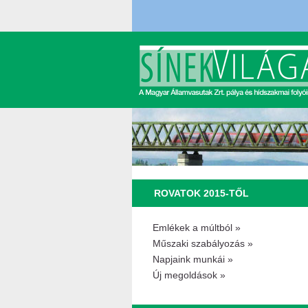
ROVATOK 2015-TŐL
Emlékek a múltból »
Műszaki szabályozás »
Napjaink munkái »
Új megoldások »