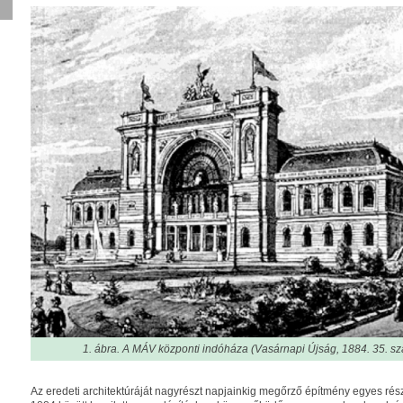
1. ábra. A MÁV központi indóháza (Vasárnapi Újság, 1884. 35. sz
Az eredeti architektúráját nagyrészt napjainkig megőrző építmény egyes rész