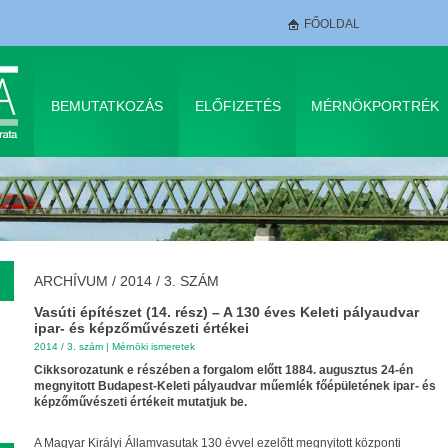
FŐOLDAL
BEMUTATKOZÁS
ELŐFIZETÉS
MÉRNÖKPORTRÉK
ARCHÍVUM
/
2014 / 3. SZÁM
Vasúti építészet (14. rész) – A 130 éves Keleti pályaudvar
ipar- és képzőművészeti értékei
2014 / 3. szám
|
Mérnöki ismeretek
Cikksorozatunk e részében a forgalom előtt 1884. augusztus 24-én
megnyitott Budapest-Keleti pályaudvar műemlék főépületének ipar- és
képzőművészeti értékeit mutatjuk be.
A Magyar Királyi Államvasutak 130 évvel ezelőtt megnyitott központi