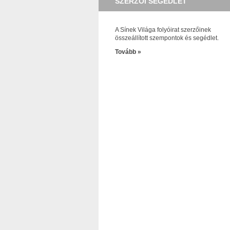
SZERZŐI SEGÉDLET
A Sínek Világa folyóirat szerzőinek
összeállított szempontok és segédlet.
Tovább »