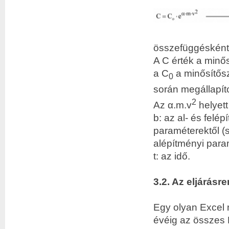
összefüggésként 
A C érték a minő
a C
a minősítős
0
során meg­állapít
2
Az α.m.v
helyett
b: az al- és felép
paraméterektől (s
alépítményi param
t: az idő.
3.2. Az eljárás
Egy olyan Excel n
évéig az összes