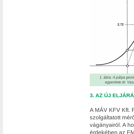
1. ábra. A pálya geo
egyenlete dr. Vasz
3. AZ ÚJ ELJÁ
A MÁV KFV Kft. F
szolgáltatott mé
vágányairól. A 
érdekében az FMK