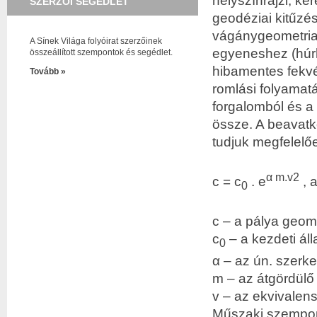
helyszínrajzi, ke
SZERZŐI SEGÉDLET
geodéziai kitűzés
vágánygeometria,
A Sínek Világa folyóirat szerzőinek
egyeneshez (húrho
összeállított szempontok és segédlet.
hibamentes fekvé
Tovább »
romlási folyamatá
forgalomból és a
össze. A beavat
tudjuk megfelelőe
α m.v2
c = c
. e
, 
0
c – a pálya geome
c
– a kezdeti ál
0
α – az ún. szerke
m – az átgördülő 
v – az ekvivalen
Műszaki szempont