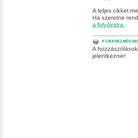
A teljes cikket m
Ha szeretne rend
a folyóiratra.
A CIKKHEZ MÉG NE
A hozzászólások 
jelentkeznie!