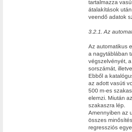
tartalmazza vas­ú
átalakítások utá
veendő adatok sz
3.2.1. Az automa
Az automatikus e
a nagy­táblában t
végszelvényét, a
sorszámát, illet
Ebből a katalógu
az adott vasúti 
500 m-es szakasz
elemzi. Miután a
szakaszra lép.
Amennyiben az u
összes minősítés
regressziós egye