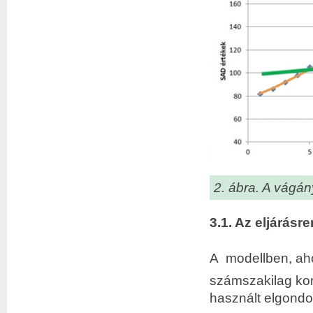
2. ábra. A vágá
3.1. Az eljárásre
A modellben, ahog
számszakilag kor
használt elgondo