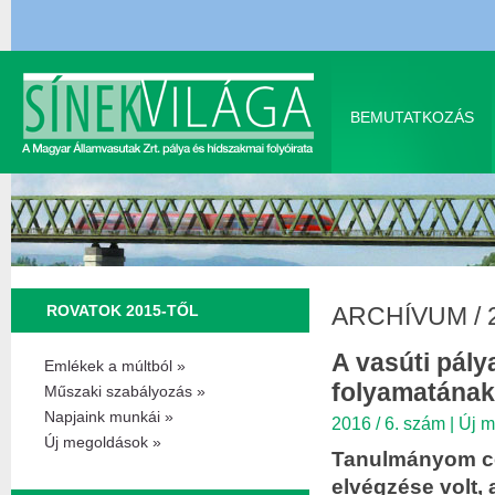
BEMUTATKOZÁS
ROVATOK 2015-TŐL
ARCHÍVUM
/
A vasúti pály
Emlékek a múltból »
folyamatának 
Műszaki szabályozás »
Napjaink munkái »
2016 / 6. szám
|
Új m
Új megoldások »
Tanulmányom cél
elvégzése volt, 