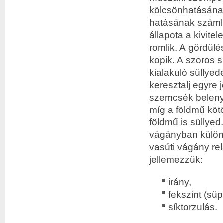
kölcsönhatásának
hatásának számlá
állapota a kivite
romlik. A gördülé
kopik. A szoros 
kialakuló süllye
keresztalj egyre
szemcsék beleny
míg a földmű kötö
földmű is süllye
vágányban különb
vasúti vágány re
jellemezzük:
irány,
fekszint (sü
síktorzulás.