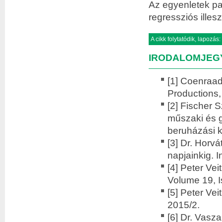
Az egyenletek pa
regressziós illesz
A cikk folytatódik, lapozás:
IRODALOMJEG
[1] Coenraad
Pro­duc­ti­on
[2] Fischer S
műszaki és g
beruházási k
[3] Dr. Horvá
napjainkig. 
[4] Peter Vei
Volume 19, I
[5] Peter Vei
2015/2.
[6] Dr. Vasz