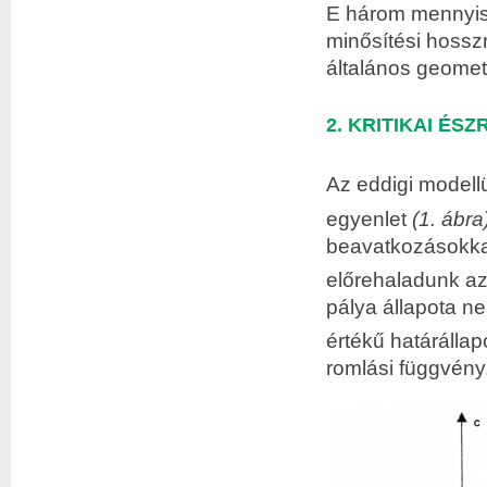
E három mennyis
minősítési hossz
általános geomet
2. KRITIKAI ÉS
Az eddigi modellü
egyenlet
(1. ábra
beavatkozásokka
előrehaladunk az
pálya állapota ne
értékű határállap
romlási függvény