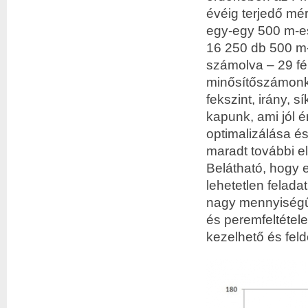
évéig terjedő mé
egy-egy 500 m-es
16 250 db 500 m-
számolva – 29 fél
minősítőszámonké
fekszint, irány, 
kapunk, ami jól ér
optimalizálása é
maradt további e
Belátható, hogy 
lehetetlen felada
nagy mennyiségű 
és peremfeltétele
kezelhető és fel