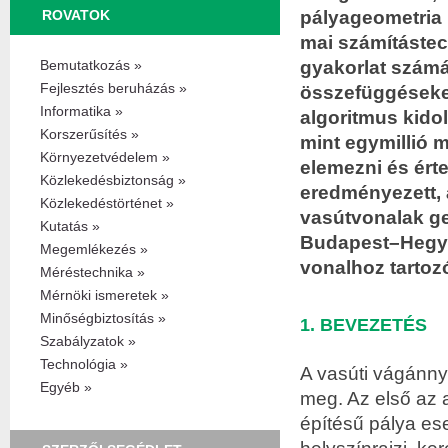
pályageometria 
ROVATOK
mai számítástec
gyakorlat számá
Bemutatkozás »
Fejlesztés beruházás »
összefüggéseket 
Informatika »
algoritmus kido
Korszerűsítés »
mint egymillió 
Környezetvédelem »
elemezni és érte
Közlekedésbiztonság »
eredményezett, 
Közlekedéstörténet »
vasútvonalak ge
Kutatás »
Budapest–Hegye
Megemlékezés »
vonalhoz tartoz
Méréstechnika »
Mérnöki ismeretek »
Minőségbiztosítás »
1. BEVEZETÉS
Szabályzatok »
Technológia »
A vasúti vágánny
Egyéb »
meg. Az első az 
építésű pálya es